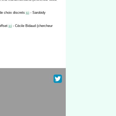
de choix discrets
ici
- Sarobidy
offset
ici
- Cécile Bidaud (chercheur