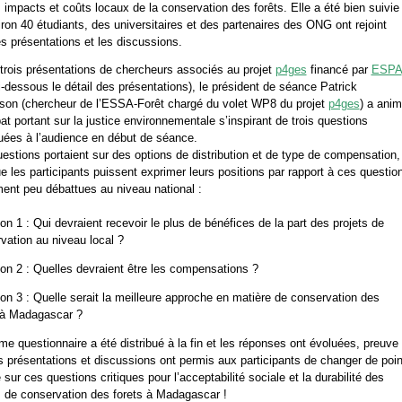
s impacts et coûts locaux de la conservation des forêts. Elle a été bien suivie
iron 40 étudiants, des universitaires et des partenaires des ONG ont rejoint
es présentations et les discussions.
trois présentations de chercheurs associés au projet
p4ges
financé par
ESPA
ci-dessous le détail des présentations), le président de séance Patrick
son (chercheur de l’ESSA-Forêt chargé du volet WP8 du projet
p4ges
) a ani
at portant sur la justice environnementale s’inspirant de trois questions
buées à l’audience en début de séance.
estions portaient sur des options de distribution et de type de compensation,
ue les participants puissent exprimer leurs positions par rapport à ces questio
ment peu débattues au niveau national :
on 1 : Qui devraient recevoir le plus de bénéfices de la part des projets de
vation au niveau local ?
on 2 : Quelles devraient être les compensations ?
on 3 : Quelle serait la meilleure approche en matière de conservation des
 à Madagascar ?
e questionnaire a été distribué à la fin et les réponses ont évoluées, preuve
s présentations et discussions ont permis aux participants de changer de poin
 sur ces questions critiques pour l’acceptabilité sociale et la durabilité des
s de conservation des forets à Madagascar !