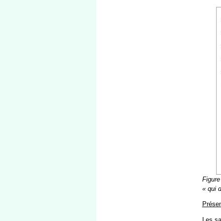
Figure
« qui d
Présen
Les sa