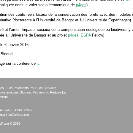
impliquée dans le volet socio-économique de
p4ges
)
tion des coûts réels locaux de la conservation des forêts avec des modèles 
narivo (doctorante à l’Université de Bangor et à l’Université de Copenhagen)
ré et l’amer. Impacts sociaux de la compensation écologique ou biodiversity 
ée à l’Université de Bangor et au projet
p4ges
,
ESPA
Fellow)
 le 6 janvier 2016
 Bidaud
age sur la conference
ici
es – Les Paiements Pour Les Services
systémiques Globaux Peuvent-Ils Réduire La
vreté
n:
+44 (0)1248 382650
st:
info@p4ges.org
lfraint © 2015