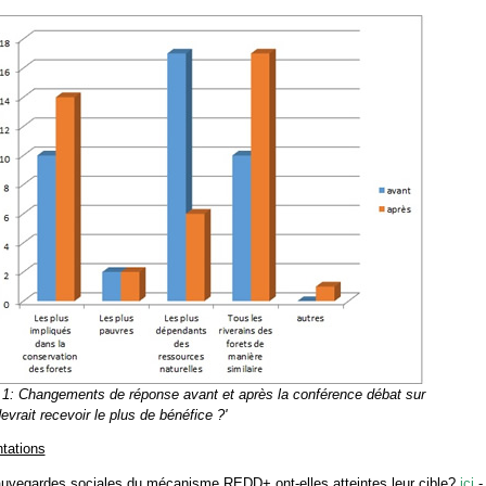
 1: Changements de réponse avant et après la conférence débat sur
evrait recevoir le plus de bénéfice ?'
tations
uvegardes sociales du mécanisme REDD+ ont-elles atteintes leur cible?
ici
-