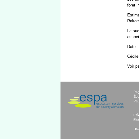
foret 
Estima
Rakoto
Le suc
associ
Date -
Cécile
Voir p
P4g
Éco
Pau
Ffô
Ebo
Haw