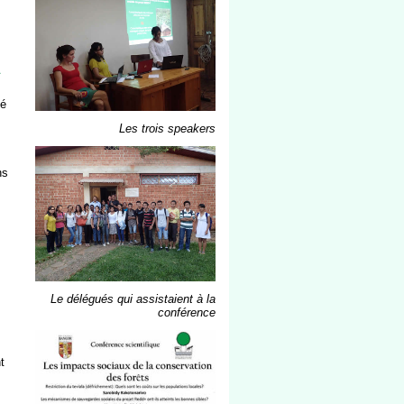
mé
Les trois speakers
ns
Le délégués qui assistaient à la
conférence
t