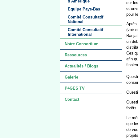
d'Amérique
sur le
et env
Equipe Pays-Bas
pour l
Comité Consultatif
National
Après 
Comité Consultatif
(voir 
International
Ranjat
un déb
Notre Consortium
distri
Ces qu
Ressources
afin q
finale
Actualités / Blogs
Questi
Galerie
conser
P4GES TV
Questi
Contact
Questi
forêts
Le mêm
que le
de vue
projet