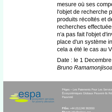
mesure où ses compos
l'objet de recherche p
produits récoltés et d
recherches effectuée
n'a pas fait l'objet d'
place d'un système in
cela a été le cas au 
Date : le 1 Decembre
Bruno Ramamonjiso
P4ges – Les Paiements Pour Les Servic
Écosystémiques Globaux Peuvent-Ils Ré
Pauvreté
Ffôn:
+44 (0)1248 382650
Ebost:
info@p4ges.org