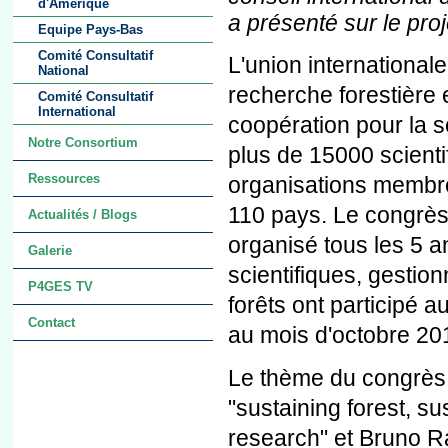
d'Amérique
a présenté sur le pro
Equipe Pays-Bas
Comité Consultatif
L'union international
National
recherche forestière
Comité Consultatif
International
coopération pour la sc
Notre Consortium
plus de 15000 scienti
Ressources
organisations membre
110 pays. Le congrè
Actualités / Blogs
organisé tous les 5 a
Galerie
scientifiques, gestion
P4GES TV
forêts ont participé
Contact
au mois d'octobre 20
Le thème du congrès 
"sustaining forest, su
research" et Bruno 