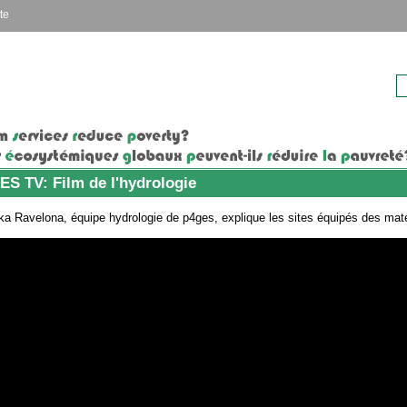
te
S TV: Film de l'hydrologie
a Ravelona, équipe hydrologie de p4ges, explique les sites équipés des maté