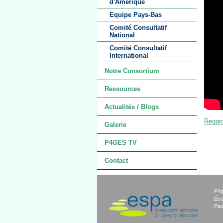
d'Amérique
Equipe Pays-Bas
Comité Consultatif
National
Comité Consultatif
International
Notre Consortium
Ressources
Actualités / Blogs
Regard
Galerie
P4GES TV
Contact
P4g
Éco
Pau