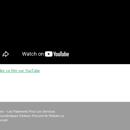
ez ce film sur YouTube
es – Les Paiements Pour Les Services
systémiques Globaux Peuvent-Ils Réduire La
vreté