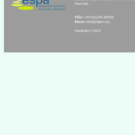
Pauvreté
Ffôn:
+44 (0)1248 382650
Ebost:
info@p4ges.org
Hawlfraint © 2015