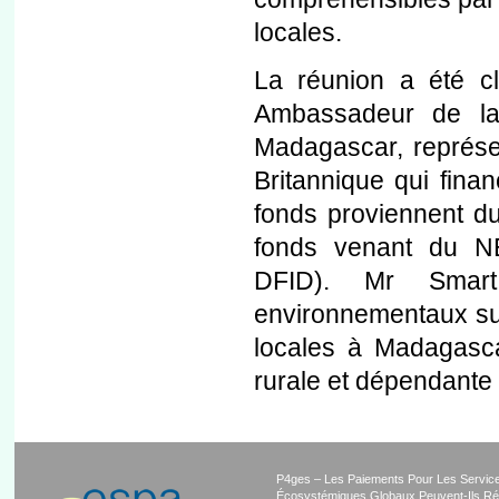
locales.
La réunion a été c
Ambassadeur de l
Madagascar, représ
Britannique qui fina
fonds proviennent d
fonds venant du 
DFID). Mr Smart
environnementaux s
locales à Madagasca
rurale et dépendante d
P4ges – Les Paiements Pour Les Servic
Écosystémiques Globaux Peuvent-Ils Ré