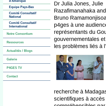
d'Amérique
Dr Julia Jones, Julie
Equipe Pays-Bas
Razafimanahaka and
Comité Consultatif
Bruno Ramamonjisoa on
National
Comité Consultatif
p4ges à une audience 
International
représentants du Go
Notre Consortium
gouvernementales et d
Ressources
les problèmes liés à 
Actualités / Blogs
Galerie
P4GES TV
Contact
recherche à Madagasc
scientifiques à accès
compréhensibles par 