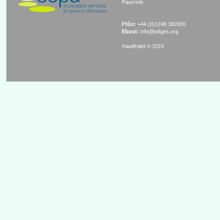
Pauvreté
Ffôn:
+44 (0)1248 382650
Ebost:
info@p4ges.org
Hawlfraint © 2015