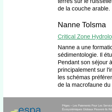
terres sur le ruissell
de la couche arable.
Nanne Tolsma
Critical Zone Hydrol
Nanne a une formatio
sédimentologie. Il ét
Pendant son séjour à
principalement sur l'i
les schémas préféren
de la macrofaune du 
P4ges – Les Paiements Pour Les Servic
Écosystémiques Globaux Peuvent-Ils Ré