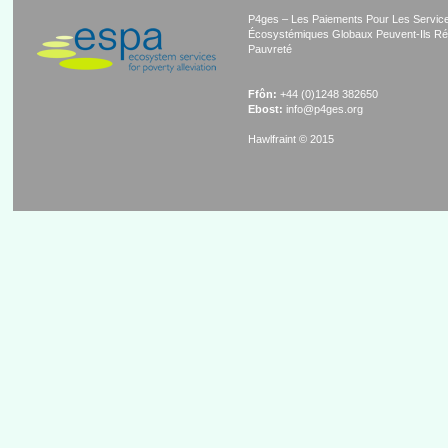
P4ges – Les Paiements Pour Les Servic
Écosystémiques Globaux Peuvent-Ils Ré
Pauvreté
Ffôn:
+44 (0)1248 382650
Ebost:
info@p4ges.org
Hawlfraint © 2015