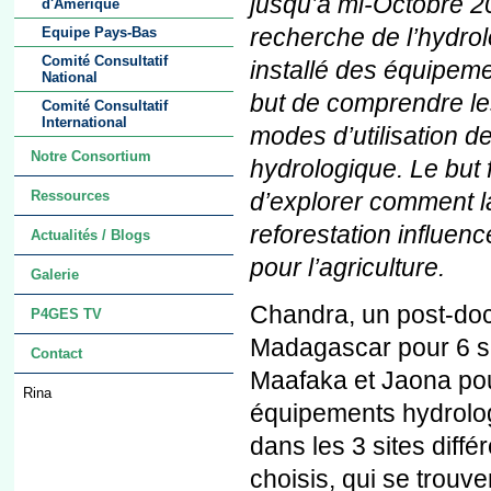
jusqu’à mi-Octobre 20
d'Amérique
recherche de l’hydrol
Equipe Pays-Bas
Comité Consultatif
installé des équipem
National
but de comprendre les
Comité Consultatif
International
modes d’utilisation d
Notre Consortium
hydrologique. Le but 
d’explorer comment la
Ressources
reforestation influence
Actualités / Blogs
pour l’agriculture.
Galerie
Chandra, un post-doc
P4GES TV
Madagascar pour 6 se
Contact
Maafaka et Jaona pour
Rina
équipements hydrolog
dans les 3 sites diff
choisis, qui se trouve