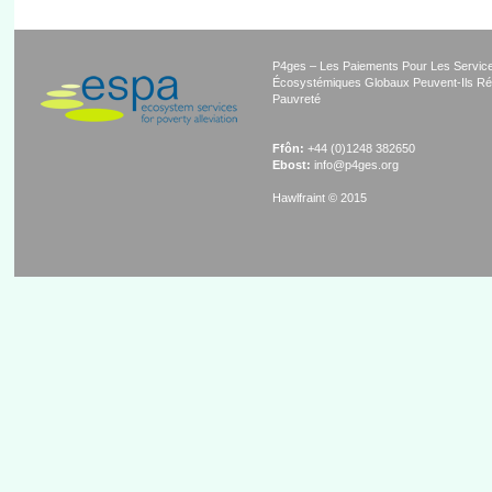
P4ges – Les Paiements Pour Les Servic
Écosystémiques Globaux Peuvent-Ils Ré
Pauvreté
Ffôn:
+44 (0)1248 382650
Ebost:
info@p4ges.org
Hawlfraint © 2015