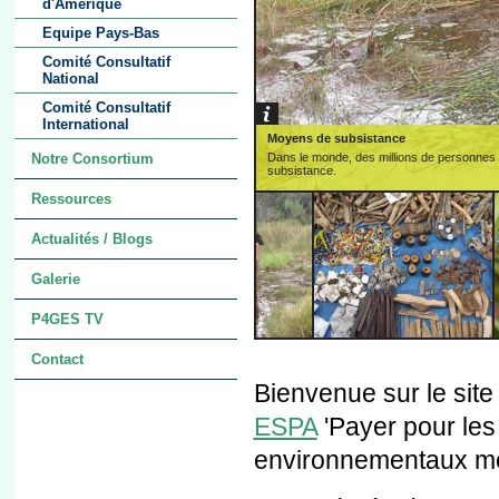
d'Amérique
Equipe Pays-Bas
Comité Consultatif
National
Comité Consultatif
International
Moyens de subsistance
Dans le monde, des millions de personnes d
Notre Consortium
subsistance.
Ressources
Actualités / Blogs
Galerie
P4GES TV
Contact
Bienvenue sur le site
ESPA
'Payer pour les
environnementaux mon